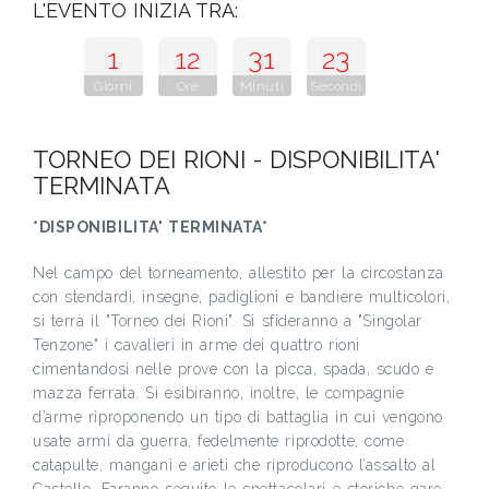
L'EVENTO INIZIA TRA:
1
12
31
22
Giorni
Ore
Minuti
Secondi
TORNEO DEI RIONI - DISPONIBILITA'
TERMINATA
*DISPONIBILITA' TERMINATA*
Nel campo del torneamento, allestito per la circostanza
con stendardi, insegne, padiglioni e bandiere multicolori,
si terrà il "Torneo dei Rioni". Si sfideranno a "Singolar
Tenzone" i cavalieri in arme dei quattro rioni
cimentandosi nelle prove con la picca, spada, scudo e
mazza ferrata. Si esibiranno, inoltre, le compagnie
d’arme riproponendo un tipo di battaglia in cui vengono
usate armi da guerra, fedelmente riprodotte, come
catapulte, mangani e arieti che riproducono l’assalto al
Castello. Faranno seguito le spettacolari e storiche gare