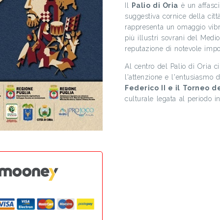
Il
Palio di Oria
è un affasci
suggestiva cornice della città
rappresenta un omaggio vibran
più illustri sovrani del Med
reputazione di notevole impo
Al centro del Palio di Oria c
l'attenzione e l'entusiasmo di
Federico II e il Torneo d
culturale legata al periodo i