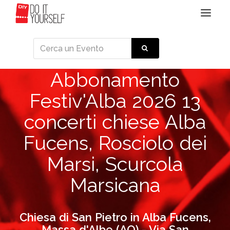
Toggle
navigat
Abbonamento
Festiv'Alba 2026 13
concerti chiese Alba
Fucens, Rosciolo dei
Marsi, Scurcola
Marsicana
Chiesa di San Pietro in Alba Fucens,
Massa d'Albe (AQ) - Via San