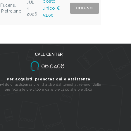
posto
JUL
 Fucens,
unico €
4
CHIUSO
 Pietro,snc
2026
51,00
CALL CENTER
Per acquisti, prenotazioni e assistenza
rvizio di assistenza clienti attivo dal lunedi al venerdi dalle
ore 9:00 alle ore 13:00 e dalle ore 14:00 alle ore 18:00