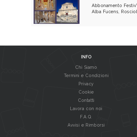
Abbonamento Festiv'
Alba Fucens, Rosciol
INFO
Chi Siamo
Termini e Condizioni
Privacy
Cookie
Contatti
Lavora con noi
F.A.Q.
Avvisi e Rimborsi