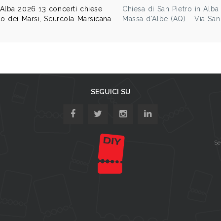
Alba 2026 13 concerti chiese
Chiesa di San Pietro in Alba
o dei Marsi, Scurcola Marsicana
Massa d'Albe (AQ) - Via San
SEGUICI SU
Se