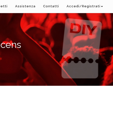
ietti
Assistenza
Contatti
Accedi/Registrati
ucens