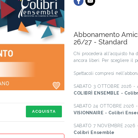
Abbonamento Amico
26/27 - Standard
Chi procederà all'acquisto ha di
ancora liberi. Per scegliere il
Spettacoli compresi nell'abbo
SABATO 3 OTTOBRE 2026 -
COLIBRÌ ENSEMBLE - Colib
SABATO 24 OTTOBRE 2026 
ACQUISTA
VISIONNAIRE - Colibrì Ens
SABATO 7 NOVEMBRE 2026 
Colibrì Ensemble