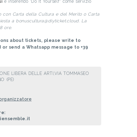
ui
e inserendo "Do It Yourself" come servizio
to con Carta della Cultura e del Merito o Carta
hiesta a bonuscultura@diyticket.cloud. La
8 ore.
ons about tickets, please write to
d or send a Whatsapp message to +39
IONE LIBERA DELLE ARTI,VIA TOMMASEO
O (PE)
 organizzatore
re:
riensemble.it