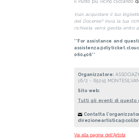
il Punto più vicino cliccando
q
Vuoi acquistare il tuo bigliet
del Docente? Invia la tua ric
richiesta verrà gestita entro 4
**For assistance and questi
assistenza@diyticket.clou
060406**
Organizzatore:
ASSOCIAZ
16/2 - 65015 MONTESILVAN
Sito web:
Tutti gli eventi di questo
Contatta l'organizzato
direzioneartistica@colib
Vai alla pagina dell'Artista