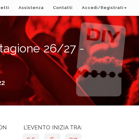
ietti
Assistenza
Contatti
Accedi/Registrati
agione 26/27 -
22
CON
L'EVENTO INIZIA TRA: