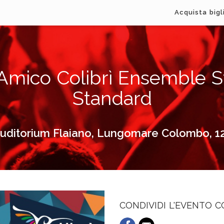
Acquista bigl
mico Colibrì Ensemble St
Standard
uditorium Flaiano, Lungomare Colombo, 1
CONDIVIDI L'EVENTO 