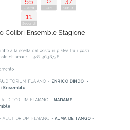
55
6
37
Giorni
Ore
Minuti
9
Secondi
 Colibrì Ensemble Stagione
ritto alla scelta del posto in platea fra i posti
 posto chiamare il 328 3638738.
namento:
 AUDITORIUM FLAIANO -
ENRICO DINDO -
rì Ensemble
- AUDITORIUM FLAIANO -
MADAME
emble
- AUDITORIUM FLAIANO -
ALMA DE TANGO -