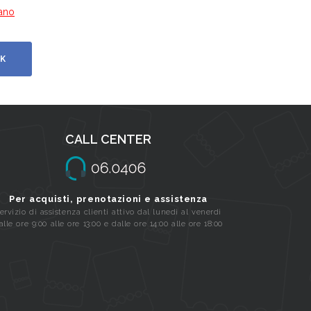
iano
K
CALL CENTER
Per acquisti, prenotazioni e assistenza
ervizio di assistenza clienti attivo dal lunedi al venerdi
alle ore 9:00 alle ore 13:00 e dalle ore 14:00 alle ore 18:00