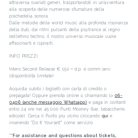
attraversa svariati generi, trasportandoti in un’avventura
alla scoperta delle numerose sfumature della
psichedelia sonora.
Dalle melodie della world music alla profonda risonanza
della dub, dai ritmi pulsanti della psytrance al regno
dell’ethno techno, il nostro universo musicale vuole
affascinarti e ispirarti.
INFO PREZZI:
Intero Second Release € 150 + d.p. e comm.serv.
(disponibilità limitate)
Acquista subito i biglietti con carta di credito o
prepagata! Oppure prenota online o chiamando lo
06-
0406 (anche messaggio Whatsapp)
e paga in contanti
entro 24 ore nei 45.000 Punti Mooney (bar, tabaccherie,
edicole). Cerca il Punto più vicino cliccando
qui
e
inserendo "Do It Yourself" come servizio
**For assistance and questions about tickets,