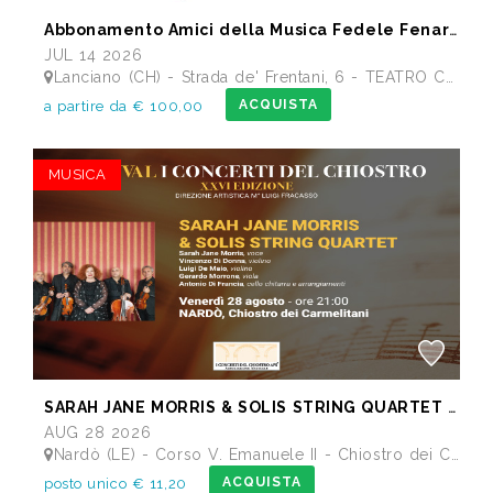
Abbonamento Amici della Musica Fedele Fenaroli 17 Concerti dal 14/07 al13/12 2026
JUL 14 2026
Lanciano (CH) - Strada de' Frentani, 6 - TEATRO COMUNALE FEDELE FENAROLI
ACQUISTA
a partire da € 100,00
MUSICA
SARAH JANE MORRIS & SOLIS STRING QUARTET - Festival I Concerti del Chiostro
AUG 28 2026
Nardò (LE) - Corso V. Emanuele II - Chiostro dei Carmelitani
ACQUISTA
posto unico € 11,20