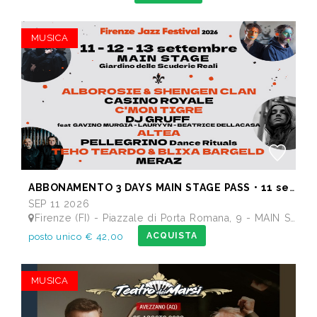
MUSICA
ABBONAMENTO 3 DAYS MAIN STAGE PASS • 11 settembre: Alborosie & Shengen Clan, DJ Gruff feat Gavino Murgia - Lauryyn - Beatrice Dellacasa, after party Dj Gruff • 12 settembre: Altea, Pellegrino, Casino Royale • 13 settembre: Meraz, Teho Teardo & Blixa Bargeld, C'Mon Tigre
SEP 11 2026
Firenze (FI) - Piazzale di Porta Romana, 9 - MAIN STAGE - Giardino delle Scuderie Reali
ACQUISTA
posto unico € 42,00
MUSICA