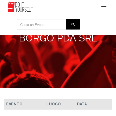
Toggle
navigat
BORGO PDA SRL
TUTTI GLI EVENTI
EVENTO
LUOGO
DATA