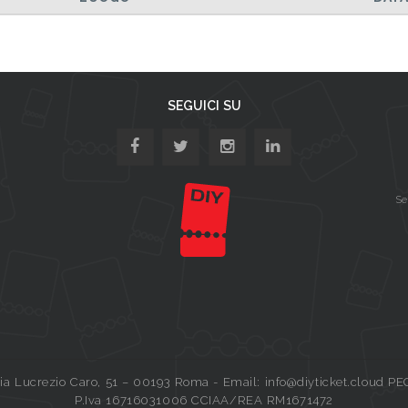
SEGUICI SU
Se
a Lucrezio Caro, 51 – 00193 Roma - Email: info@diyticket.cloud PE
P.Iva 16716031006 CCIAA/REA RM1671472