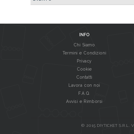
INFO
Chi Siamo
Termini e Condizioni
Privacy
Cookie
Contatti
Lavora con noi
F.A.Q.
Avvisi e Rimborsi
© 2015 DIYTICKET S.R.L. Vi