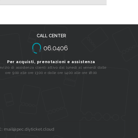
CALL CENTER
Per acquisti, prenotazioni e assistenza
rvizio di assistenza clienti attivo dal lunedi al venerdi dalle
ore 9:00 alle ore 13:00 e dalle ore 14:00 alle ore 18:00
C: mail@pec.diyticket.cloud