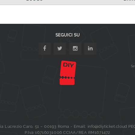
SEGUICI SU
Se
a Lucrezio Caro, 51 – 00193 Roma - Email: info@diyticket.cloud PE
P.Iva 16716031006 CCIAA/REA RM1671472