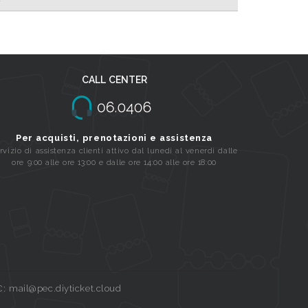
CALL CENTER
Per acquisti, prenotazioni e assistenza
rvizio di assistenza clienti attivo dal lunedi al venerdi dalle
ore 9:00 alle ore 13:00 e dalle ore 14:00 alle ore 18:00
C: mail@pec.diyticket.cloud