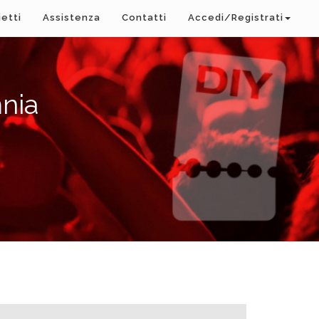
ietti
Assistenza
Contatti
Accedi/Registrati
nia
A