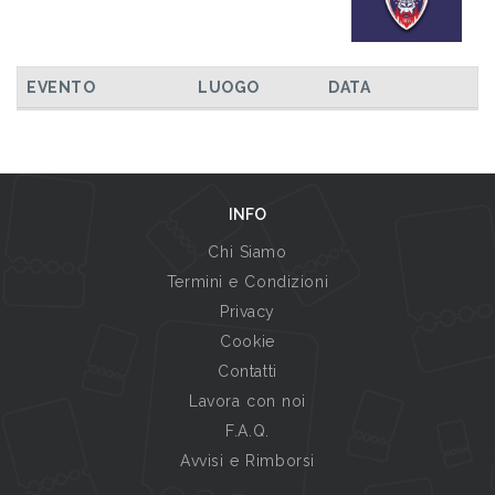
EVENTO
LUOGO
DATA
INFO
Chi Siamo
Termini e Condizioni
Privacy
Cookie
Contatti
Lavora con noi
F.A.Q.
Avvisi e Rimborsi