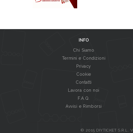
INFO
Chi Siamo
Termini e Condizioni
Privacy
Cookie
Contatti
Lavora con noi
F.A.Q.
Avvisi e Rimborsi
© 2015 DIYTICKET S.R.L. Vi