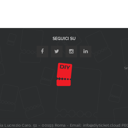
SEGUICI SU
Se
a Lucrezio Caro, 51 – 00193 Roma - Email: info@diyticket.cloud PE