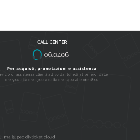
CALL CENTER
Per acquisti, prenotazioni e assistenza
rvizio di assistenza clienti attivo dal lunedi al venerdi dalle
ore 9:00 alle ore 13:00 e dalle ore 14:00 alle ore 18:00
C: mail@pec.diyticket.cloud