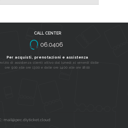
CALL CENTER
Per acquisti, prenotazioni e assistenza
rvizio di assistenza clienti attivo dal lunedi al venerdi dalle
ore 9:00 alle ore 13:00 e dalle ore 14:00 alle ore 18:00
C: mail@pec.diyticket.cloud