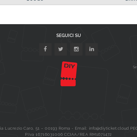
SEGUICI SU
Se
a Lucrezio Caro, 51 – 00193 Roma - Email: info@diyticket.cloud PE
P.Iva 16716031006 CCIAA/REA RM1671472