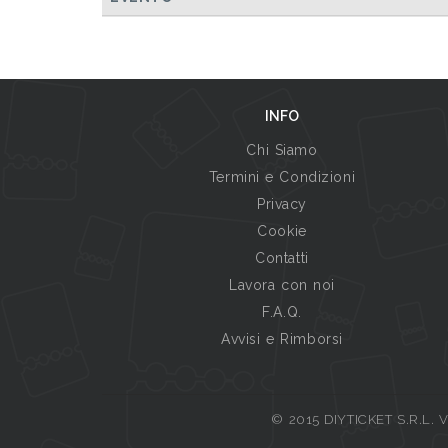
INFO
Chi Siamo
Termini e Condizioni
Privacy
Cookie
Contatti
Lavora con noi
F.A.Q.
Avvisi e Rimborsi
© 2015 DIYTICKET S.R.L. Vi