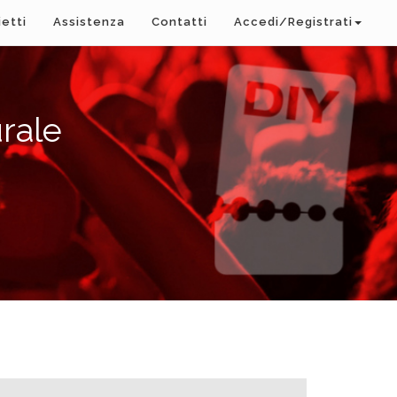
ietti
Assistenza
Contatti
Accedi/Registrati
rale
A