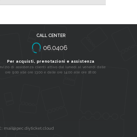
CALL CENTER
Per acquisti, prenotazioni e assistenza
rvizio di assistenza clienti attivo dal lunedi al venerdi dalle
ore 9:00 alle ore 13:00 e dalle ore 14:00 alle ore 18:00
C: mail@pec.diyticket.cloud