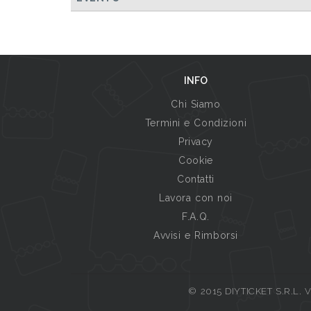
INFO
Chi Siamo
Termini e Condizioni
Privacy
Cookie
Contatti
Lavora con noi
F.A.Q.
Avvisi e Rimborsi
© 2015 DIYTICKET S.R.L. Vi