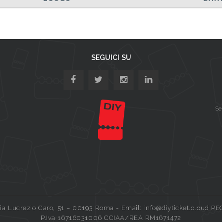
SEGUICI SU
Se
a Lucrezio Caro, 51 – 00193 Roma - Email: info@diyticket.cloud PE
P.Iva 16716031006 CCIAA/REA RM1671472