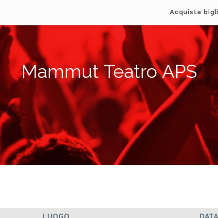
Acquista bigl
Mammut Teatro APS
LUOGO
DAT