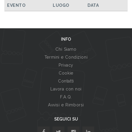
TUTTI GLI EVENTI
EVENTO
LUOGO
DATA
INFO
Chi Siamo
Termini e Condizioni
Privacy
Cookie
Contatti
Lavora con noi
F.A.Q.
Avvisi e Rimborsi
SEGUICI SU