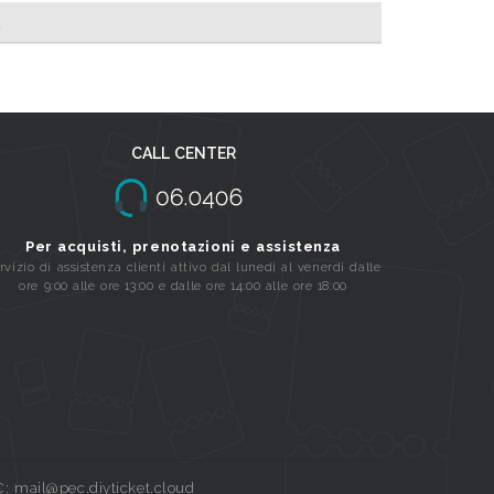
A
CALL CENTER
Per acquisti, prenotazioni e assistenza
rvizio di assistenza clienti attivo dal lunedi al venerdi dalle
ore 9:00 alle ore 13:00 e dalle ore 14:00 alle ore 18:00
C: mail@pec.diyticket.cloud