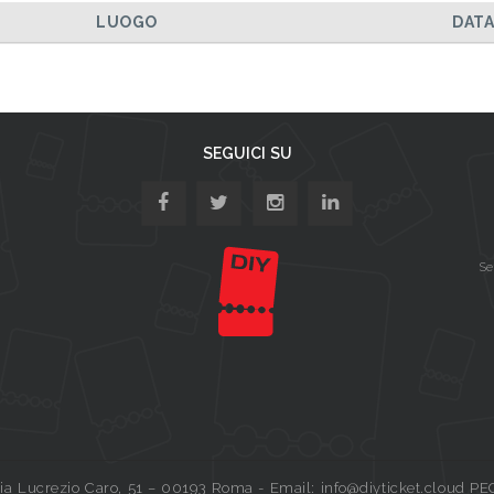
LUOGO
DAT
SEGUICI SU
Se
a Lucrezio Caro, 51 – 00193 Roma - Email: info@diyticket.cloud PE