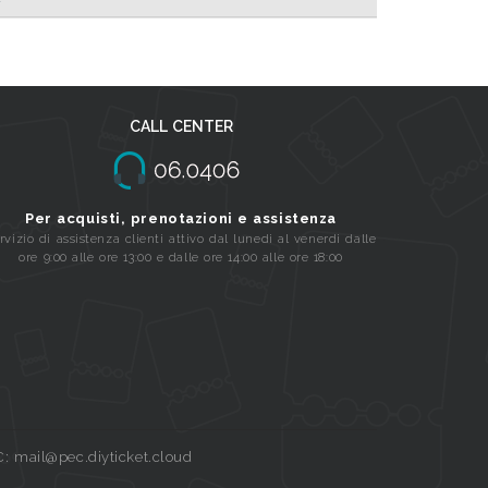
CALL CENTER
Per acquisti, prenotazioni e assistenza
rvizio di assistenza clienti attivo dal lunedi al venerdi dalle
ore 9:00 alle ore 13:00 e dalle ore 14:00 alle ore 18:00
C: mail@pec.diyticket.cloud