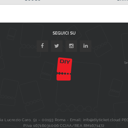
SEGUICI SU
Se
a Lucrezio Caro, 51 – 00193 Roma - Email: info@diyticket.cloud PE
P.Iva 16716031006 CCIAA/REA RM1671472