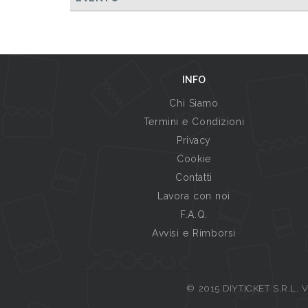
INFO
Chi Siamo
Termini e Condizioni
Privacy
Cookie
Contatti
Lavora con noi
F.A.Q.
Avvisi e Rimborsi
© 2015 DIYTICKET S.R.L. Vi