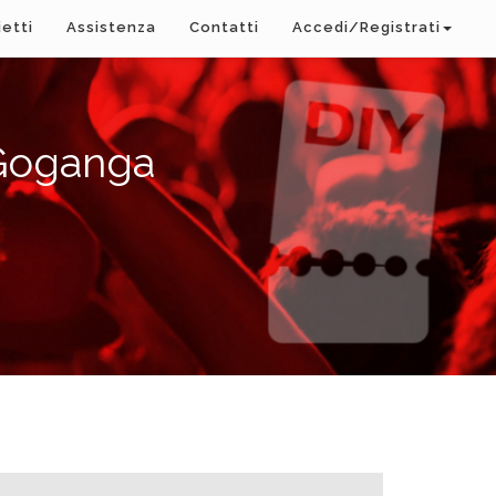
ietti
Assistenza
Contatti
Accedi/Registrati
 Goganga
A