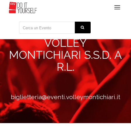
Toggle
navigat
VOLLEY
MONTICHIARI S.S.D. A
R.L.
biglietteria@eventi.volleymontichiari.it