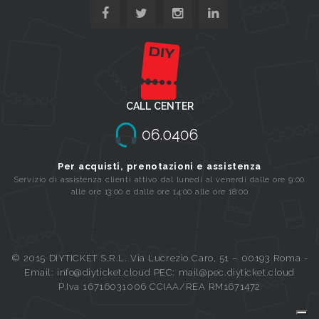
CALL CENTER
Per acquisti, prenotazioni e assistenza
Servizio di assistenza clienti attivo dal lunedi al venerdi dalle ore 9:00
alle ore 13:00 e dalle ore 14:00 alle ore 18:00
© 2015 DIYTICKET S.R.L. Via Lucrezio Caro, 51 – 00193 Roma -
Email: info@diyticket.cloud PEC: mail@pec.diyticket.cloud
P.Iva 16716031006 CCIAA/REA RM1671472