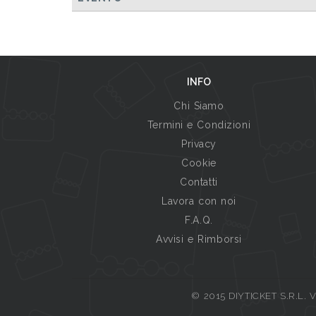
INFO
Chi Siamo
Termini e Condizioni
Privacy
Cookie
Contatti
Lavora con noi
F.A.Q.
Avvisi e Rimborsi
© 2015 DIYTICKET S.R.L. Vi