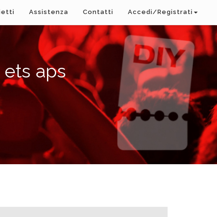
ietti
Assistenza
Contatti
Accedi/Registrati
 ets aps
A