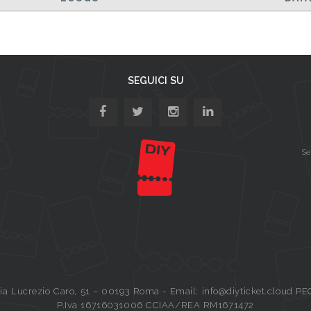
SEGUICI SU
Se
a Lucrezio Caro, 51 – 00193 Roma - Email: info@diyticket.cloud PE
P.Iva 16716031006 CCIAA/REA RM1671472