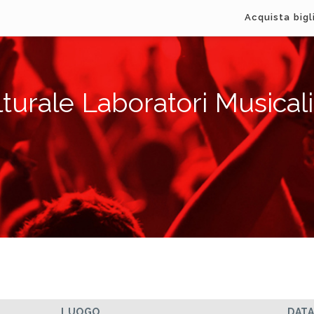
Acquista bigl
lturale Laboratori Musicali
LUOGO
DAT