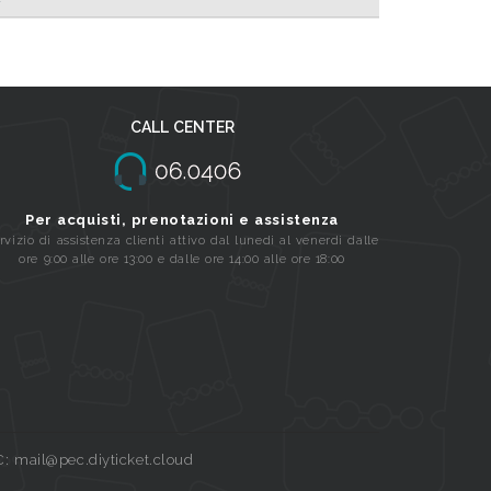
CALL CENTER
Per acquisti, prenotazioni e assistenza
rvizio di assistenza clienti attivo dal lunedi al venerdi dalle
ore 9:00 alle ore 13:00 e dalle ore 14:00 alle ore 18:00
C: mail@pec.diyticket.cloud