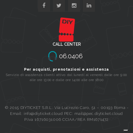
CALL CENTER
Per acquisti, prenotazioni e assistenza
Servizio di assistenza clienti attivo dal lunedi al venerdi dalle ore 9:00
alle ore 13:00 e dalle ore 14:00 alle ore 18:00
© 2015 DIYTICKET S.R.L. Via Lucrezio Caro, 51 – 00193 Roma -
Email: info@diyticket.cloud PEC: mail@pec.diyticket.cloud
P.Iva 16716031006 CCIAA/REA RM1671472