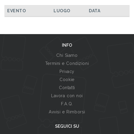
TUTTI GLI EVENTI
EVENTO
LUOGO
DATA
INFO
Chi Siamo
Termini e Condizioni
Privacy
Cookie
Contatti
Lavora con noi
F.A.Q.
Avvisi e Rimborsi
SEGUICI SU