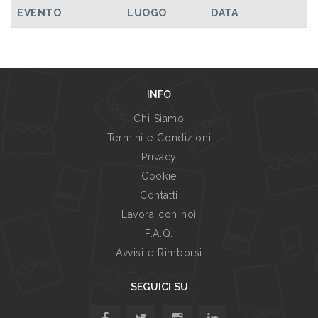
TUTTI GLI EVENTI
EVENTO
LUOGO
DATA
INFO
Chi Siamo
Termini e Condizioni
Privacy
Cookie
Contatti
Lavora con noi
F.A.Q.
Avvisi e Rimborsi
SEGUICI SU