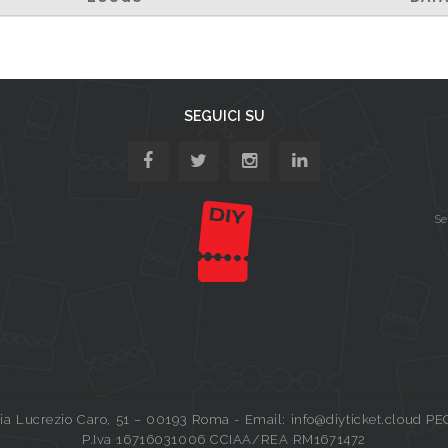
SEGUICI SU
Se
a Lucrezio Caro, 51 – 00193 Roma - Email: info@diyticket.cloud PE
P.Iva 16716031006 CCIAA/REA RM1671472