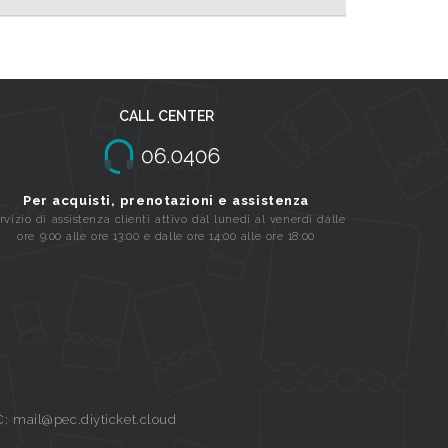
CALL CENTER
Per acquisti, prenotazioni e assistenza
rvizio di assistenza clienti attivo dal lunedi al venerdi dalle
ore 9:00 alle ore 13:00 e dalle ore 14:00 alle ore 18:00
C: mail@pec.diyticket.cloud