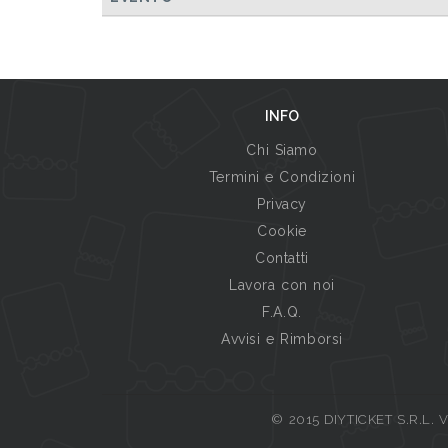
INFO
Chi Siamo
Termini e Condizioni
Privacy
Cookie
Contatti
Lavora con noi
F.A.Q.
Avvisi e Rimborsi
© 2015 DIYTICKET S.R.L. Vi