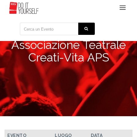
Toggle
navigat
Associazione Teatrale
Creati-Vita APS
TUTTI GLI EVENTI
EVENTO
LUOGO
DATA