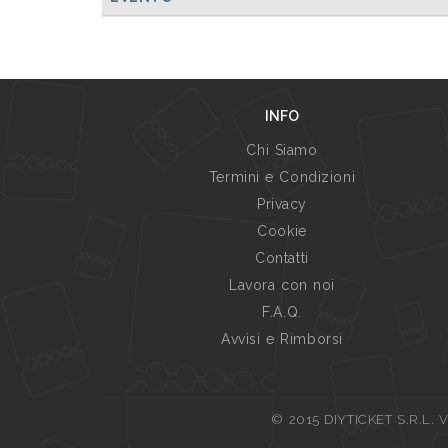
INFO
Chi Siamo
Termini e Condizioni
Privacy
Cookie
Contatti
Lavora con noi
F.A.Q.
Avvisi e Rimborsi
© 2015 DIYTICKET S.R.L. Vi