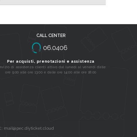
CALL CENTER
Per acquisti, prenotazioni e assistenza
rvizio di assistenza clienti attivo dal lunedi al venerdi dalle
ore 9:00 alle ore 13:00 e dalle ore 14:00 alle ore 18:00
C: mail@pec.diyticket.cloud