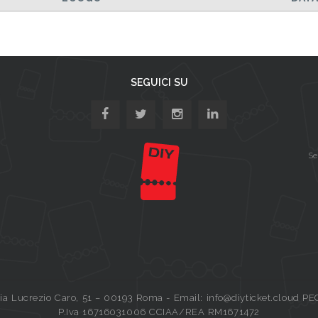
SEGUICI SU
Se
a Lucrezio Caro, 51 – 00193 Roma - Email: info@diyticket.cloud PE
P.Iva 16716031006 CCIAA/REA RM1671472