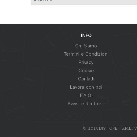
INFO
Chi Siamo
Termini e Condizioni
Privacy
Cookie
Contatti
Lavora con noi
F.A.Q.
Avvisi e Rimborsi
© 2015 DIYTICKET S.R.L. Vi