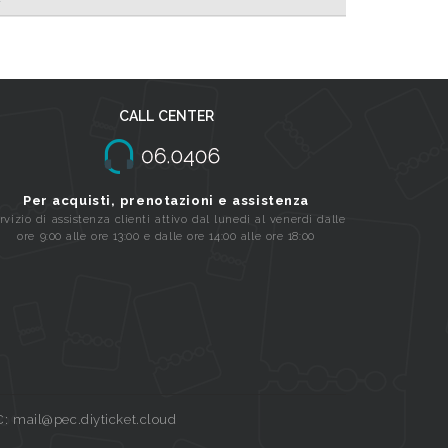
CALL CENTER
Per acquisti, prenotazioni e assistenza
rvizio di assistenza clienti attivo dal lunedi al venerdi dalle
ore 9:00 alle ore 13:00 e dalle ore 14:00 alle ore 18:00
C: mail@pec.diyticket.cloud