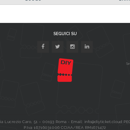
SEGUICI SU
Se
a Lucrezio Caro, 51 – 00193 Roma - Email: info@diyticket.cloud PE
P.Iva 16716031006 CCIAA/REA RM1671472