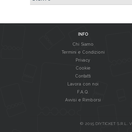
INFO
Chi Siamo
Termini e Condizioni
Privacy
Cookie
Contatti
Lavora con noi
F.A.Q.
Avvisi e Rimborsi
© 2015 DIYTICKET S.R.L. Vi