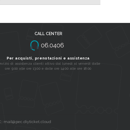
CALL CENTER
Per acquisti, prenotazioni e assistenza
rvizio di assistenza clienti attivo dal lunedi al venerdi dalle
ore 9:00 alle ore 13:00 e dalle ore 14:00 alle ore 18:00
C: mail@pec.diyticket.cloud