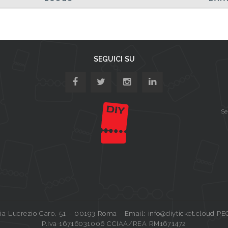
SEGUICI SU
Se
a Lucrezio Caro, 51 – 00193 Roma - Email: info@diyticket.cloud PE
P.Iva 16716031006 CCIAA/REA RM1671472