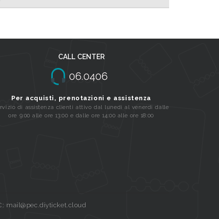
CALL CENTER
Per acquisti, prenotazioni e assistenza
rvizio di assistenza clienti attivo dal lunedi al venerdi dalle
ore 9:00 alle ore 13:00 e dalle ore 14:00 alle ore 18:00
C: mail@pec.diyticket.cloud