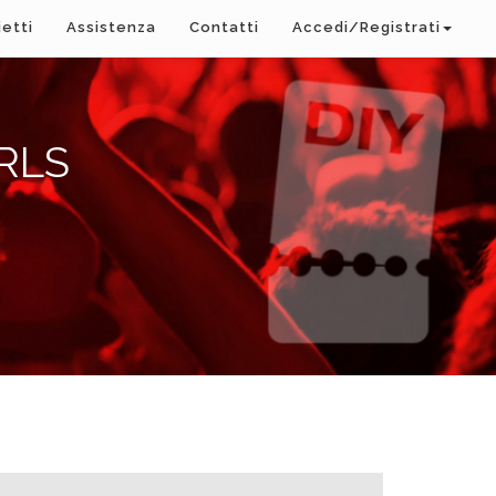
ietti
Assistenza
Contatti
Accedi/Registrati
RLS
A