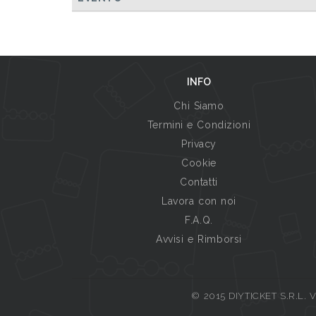
INFO
Chi Siamo
Termini e Condizioni
Privacy
Cookie
Contatti
Lavora con noi
F.A.Q.
Avvisi e Rimborsi
© 2015 DIYTICKET S.R.L. Vi