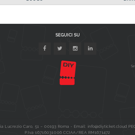
SEGUICI SU
Se
a Lucrezio Caro, 51 – 00193 Roma - Email: info@diyticket.cloud PE
P.Iva 16716031006 CCIAA/REA RM1671472