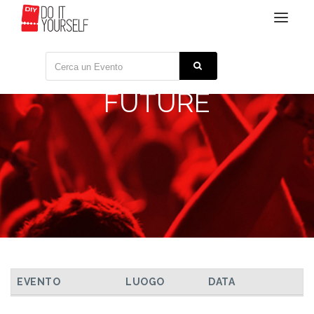
Toggle
navigat
FUTURE
TUTTI GLI EVENTI
EVENTO
LUOGO
DATA