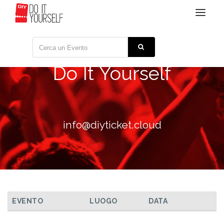
Toggle
navigat
Do It Yourself
info@diyticket.cloud
TUTTI GLI EVENTI
EVENTO
LUOGO
DATA