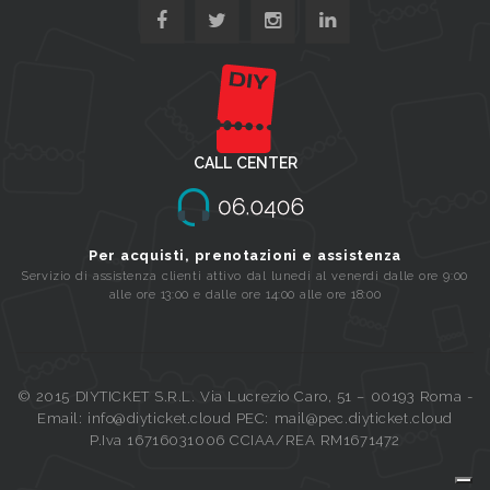
CALL CENTER
Per acquisti, prenotazioni e assistenza
Servizio di assistenza clienti attivo dal lunedi al venerdi dalle ore 9:00
alle ore 13:00 e dalle ore 14:00 alle ore 18:00
© 2015 DIYTICKET S.R.L. Via Lucrezio Caro, 51 – 00193 Roma -
Email: info@diyticket.cloud PEC: mail@pec.diyticket.cloud
P.Iva 16716031006 CCIAA/REA RM1671472