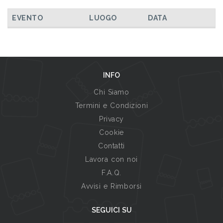
TUTTI GLI EVENTI
EVENTO
LUOGO
DATA
INFO
Chi Siamo
Termini e Condizioni
Privacy
Cookie
Contatti
Lavora con noi
F.A.Q.
Avvisi e Rimborsi
SEGUICI SU