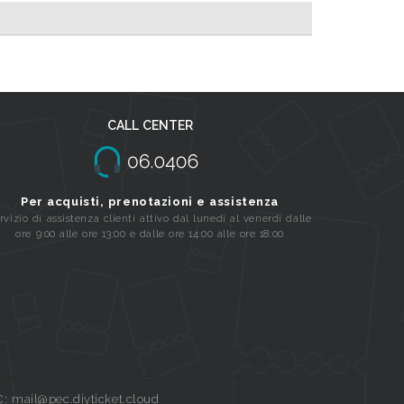
A
CALL CENTER
Per acquisti, prenotazioni e assistenza
rvizio di assistenza clienti attivo dal lunedi al venerdi dalle
ore 9:00 alle ore 13:00 e dalle ore 14:00 alle ore 18:00
C: mail@pec.diyticket.cloud