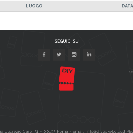
LUOGO
DAT
SEGUICI SU
Se
a Lucrezio Caro, 51 – 00193 Roma - Email: info@diyticket.cloud PE