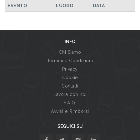
TUTTI GLI EVENTI
EVENTO
LUOGO
DATA
INFO
Chi Siamo
Termini e Condizioni
Privacy
Cookie
Contatti
Lavora con noi
F.A.Q.
Avvisi e Rimborsi
SEGUICI SU