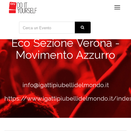
Toggle
navigat
Eco Sezione Verona -
Movimento Azzurro
info@igattipiubellidelmondo.it
https://www.igattipiubellidelmondo.it/inde