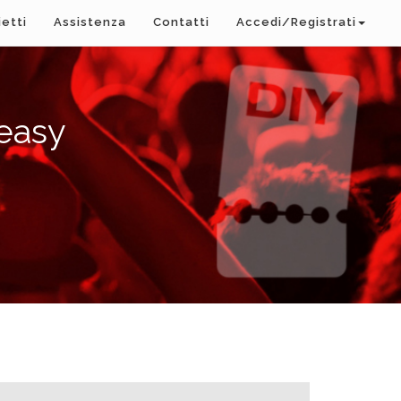
ietti
Assistenza
Contatti
Accedi/Registrati
easy
A