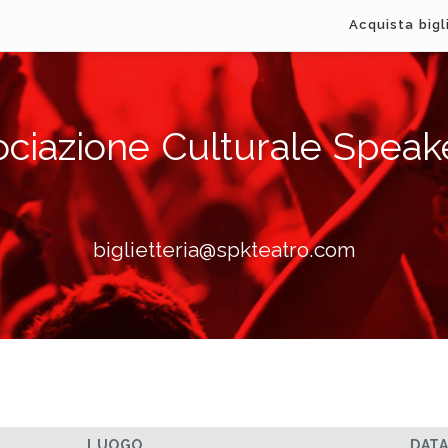
Acquista bigl
ociazione Culturale Speak
biglietteria@spkteatro.com
LUOGO
DAT