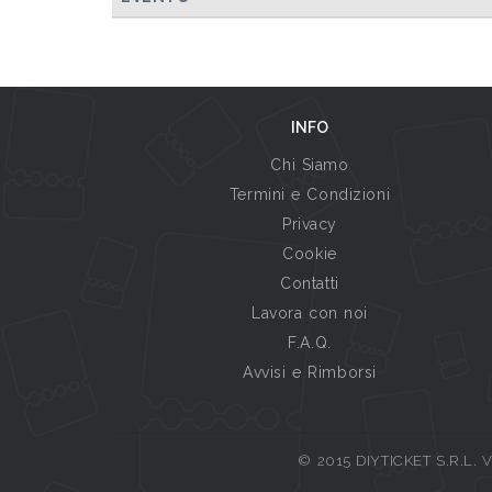
INFO
Chi Siamo
Termini e Condizioni
Privacy
Cookie
Contatti
Lavora con noi
F.A.Q.
Avvisi e Rimborsi
© 2015 DIYTICKET S.R.L. Vi