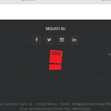
SEGUICI SU
Se
a Lucrezio Caro, 51 – 00193 Roma - Email: info@diyticket.cloud PE
P.Iva 16716031006 CCIAA/REA RM1671472