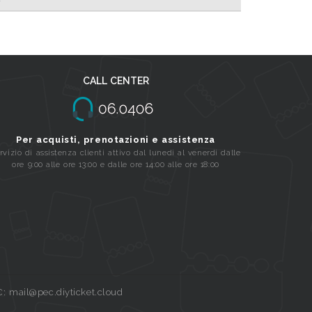
CALL CENTER
Per acquisti, prenotazioni e assistenza
rvizio di assistenza clienti attivo dal lunedi al venerdi dalle
ore 9:00 alle ore 13:00 e dalle ore 14:00 alle ore 18:00
C: mail@pec.diyticket.cloud