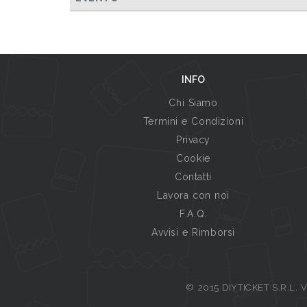
INFO
Chi Siamo
Termini e Condizioni
Privacy
Cookie
Contatti
Lavora con noi
F.A.Q.
Avvisi e Rimborsi
© 2015 DIYTICKET S.R.L. Vi