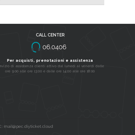
CALL CENTER
Per acquisti, prenotazioni e assistenza
rvizio di assistenza clienti attivo dal lunedi al venerdi dalle
ore 9:00 alle ore 13:00 e dalle ore 14:00 alle ore 18:00
C: mail@pec.diyticket.cloud