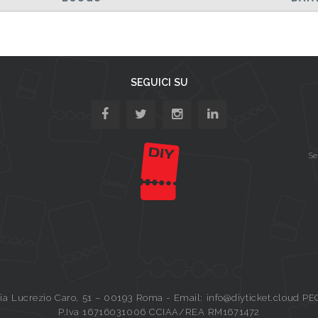
SEGUICI SU
Se
a Lucrezio Caro, 51 – 00193 Roma - Email: info@diyticket.cloud PE
P.Iva 16716031006 CCIAA/REA RM1671472