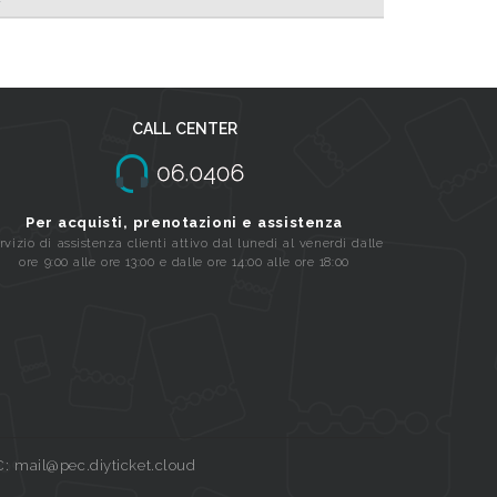
CALL CENTER
Per acquisti, prenotazioni e assistenza
rvizio di assistenza clienti attivo dal lunedi al venerdi dalle
ore 9:00 alle ore 13:00 e dalle ore 14:00 alle ore 18:00
C: mail@pec.diyticket.cloud