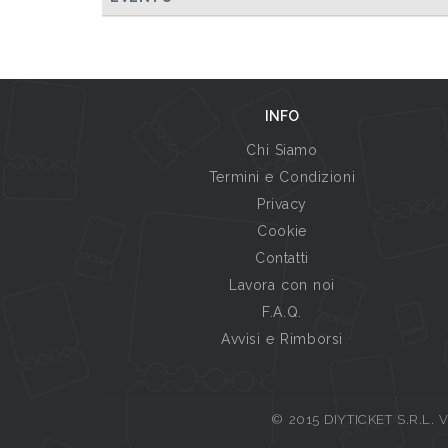
INFO
Chi Siamo
Termini e Condizioni
Privacy
Cookie
Contatti
Lavora con noi
F.A.Q.
Avvisi e Rimborsi
© 2015 DIYTICKET S.R.L. Vi