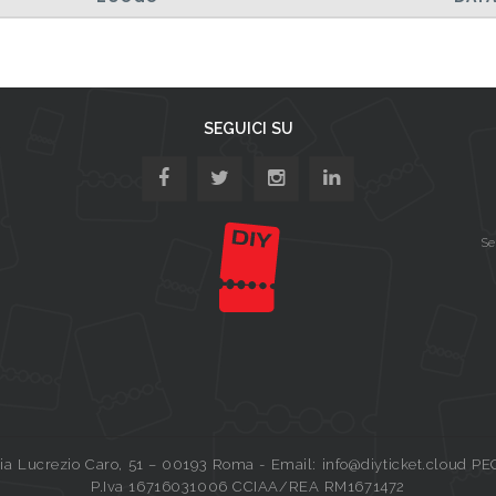
SEGUICI SU
Se
a Lucrezio Caro, 51 – 00193 Roma - Email: info@diyticket.cloud PE
P.Iva 16716031006 CCIAA/REA RM1671472