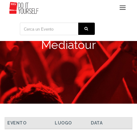
Toggle
navigat
Mediatour
TUTTI GLI EVENTI
EVENTO
LUOGO
DATA