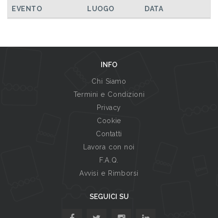
TUTTI GLI EVENTI
EVENTO
LUOGO
DATA
INFO
Chi Siamo
Termini e Condizioni
Privacy
Cookie
Contatti
Lavora con noi
F.A.Q.
Avvisi e Rimborsi
SEGUICI SU