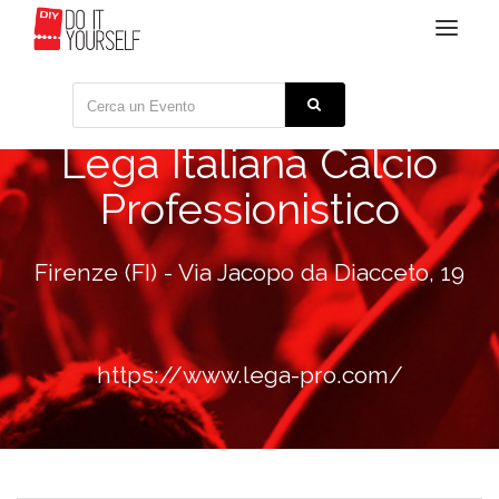
Toggle
navigat
Lega Italiana Calcio
Professionistico
Firenze (FI) - Via Jacopo da Diacceto, 19
https://www.lega-pro.com/