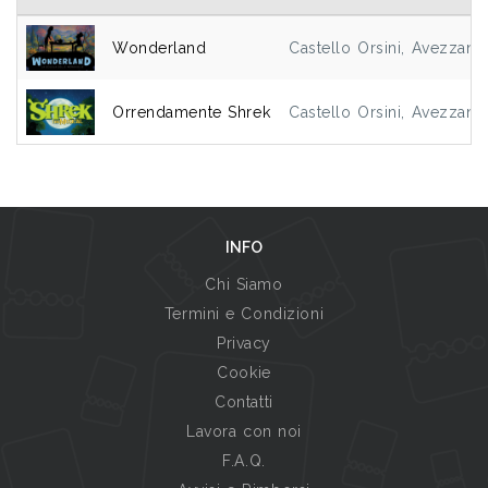
Wonderland
Castello Orsini, Avezzano
Orrendamente Shrek
Castello Orsini, Avezzano
INFO
Chi Siamo
Termini e Condizioni
Privacy
Cookie
Contatti
Lavora con noi
F.A.Q.