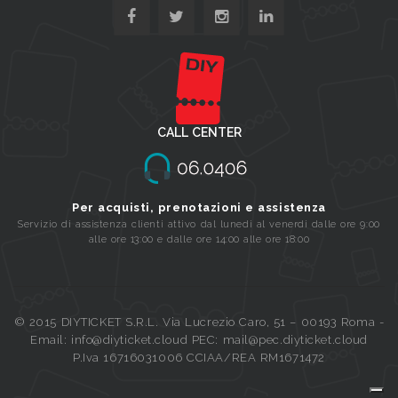
CALL CENTER
Per acquisti, prenotazioni e assistenza
Servizio di assistenza clienti attivo dal lunedi al venerdi dalle ore 9:00
alle ore 13:00 e dalle ore 14:00 alle ore 18:00
© 2015 DIYTICKET S.R.L. Via Lucrezio Caro, 51 – 00193 Roma -
Email: info@diyticket.cloud PEC: mail@pec.diyticket.cloud
P.Iva 16716031006 CCIAA/REA RM1671472