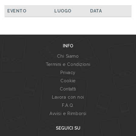
TUTTI GLI EVENTI
EVENTO
LUOGO
DATA
INFO
Chi Siamo
Termini e Condizioni
Privacy
Cookie
Contatti
Lavora con noi
F.A.Q.
Avvisi e Rimborsi
SEGUICI SU