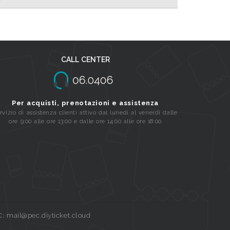
CALL CENTER
Per acquisti, prenotazioni e assistenza
rvizio di assistenza clienti attivo dal lunedi al venerdi dalle
ore 9:00 alle ore 13:00 e dalle ore 14:00 alle ore 18:00
C: mail@pec.diyticket.cloud