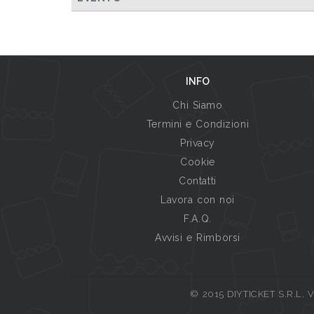
INFO
Chi Siamo
Termini e Condizioni
Privacy
Cookie
Contatti
Lavora con noi
F.A.Q.
Avvisi e Rimborsi
© 2015 DIYTICKET S.R.L. Vi