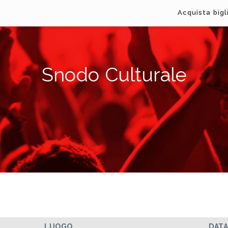
Acquista bigl
Snodo Culturale
LUOGO
DAT