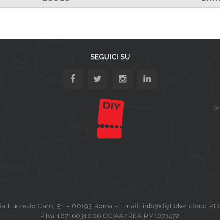
SEGUICI SU
Se
a Lucrezio Caro, 51 – 00193 Roma - Email: info@diyticket.cloud PE
P.Iva 16716031006 CCIAA/REA RM1671472