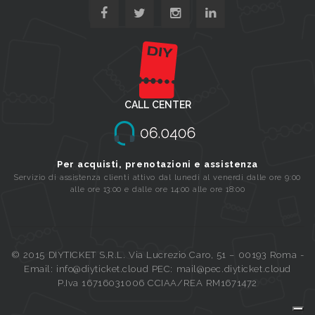
CALL CENTER
Per acquisti, prenotazioni e assistenza
Servizio di assistenza clienti attivo dal lunedi al venerdi dalle ore 9:00
alle ore 13:00 e dalle ore 14:00 alle ore 18:00
© 2015 DIYTICKET S.R.L. Via Lucrezio Caro, 51 – 00193 Roma -
Email: info@diyticket.cloud PEC: mail@pec.diyticket.cloud
P.Iva 16716031006 CCIAA/REA RM1671472