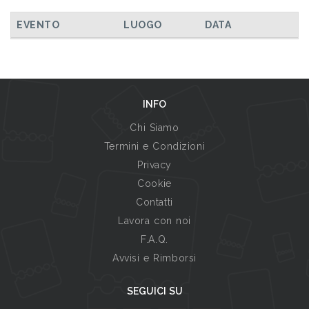
TUTTI GLI EVENTI
EVENTO
LUOGO
DATA
INFO
Chi Siamo
Termini e Condizioni
Privacy
Cookie
Contatti
Lavora con noi
F.A.Q.
Avvisi e Rimborsi
SEGUICI SU