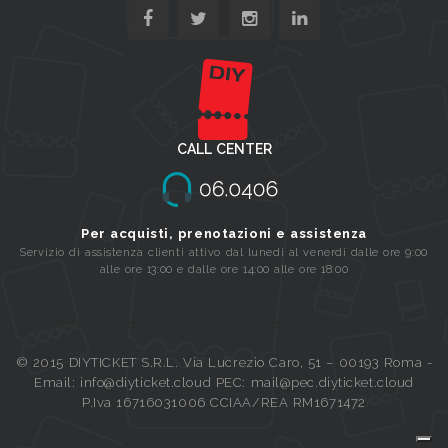
CALL CENTER
Per acquisti, prenotazioni e assistenza
Servizio di assistenza clienti attivo dal lunedi al venerdi dalle ore 9:00
alle ore 13:00 e dalle ore 14:00 alle ore 18:00
© 2015 DIYTICKET S.R.L. Via Lucrezio Caro, 51 – 00193 Roma -
Email: info@diyticket.cloud PEC: mail@pec.diyticket.cloud
P.Iva 16716031006 CCIAA/REA RM1671472