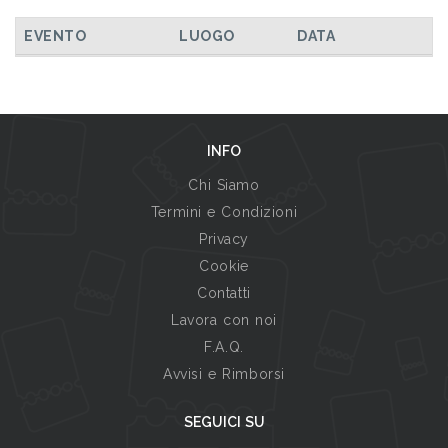
TUTTI GLI EVENTI
EVENTO
LUOGO
DATA
INFO
Chi Siamo
Termini e Condizioni
Privacy
Cookie
Contatti
Lavora con noi
F.A.Q.
Avvisi e Rimborsi
SEGUICI SU