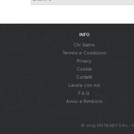
INFO
Chi Siamo
Termini e Condizioni
Privacy
Cookie
Contatti
Lavora con noi
F.A.Q.
Avvisi e Rimborsi
© 2015 DIYTICKET S.R.L. Vi