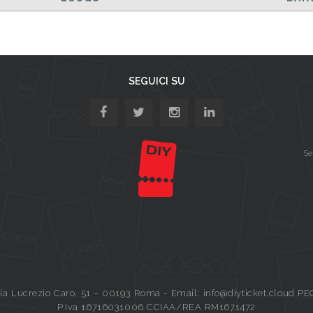
SEGUICI SU
Se
a Lucrezio Caro, 51 – 00193 Roma - Email: info@diyticket.cloud PE
P.Iva 16716031006 CCIAA/REA RM1671472