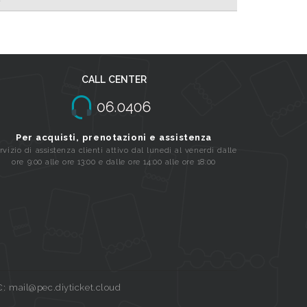
CALL CENTER
Per acquisti, prenotazioni e assistenza
rvizio di assistenza clienti attivo dal lunedi al venerdi dalle
ore 9:00 alle ore 13:00 e dalle ore 14:00 alle ore 18:00
C: mail@pec.diyticket.cloud