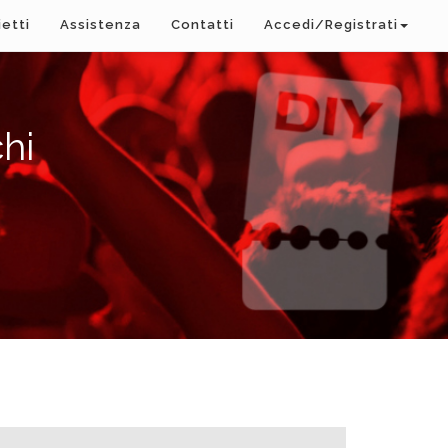
ietti
Assistenza
Contatti
Accedi/Registrati
hi
A