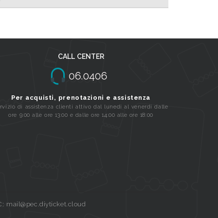
CALL CENTER
Per acquisti, prenotazioni e assistenza
rvizio di assistenza clienti attivo dal lunedi al venerdi dalle
ore 9:00 alle ore 13:00 e dalle ore 14:00 alle ore 18:00
C: mail@pec.diyticket.cloud