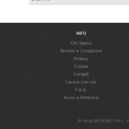
INFO
Chi Siamo
Termini e Condizioni
Privacy
Cookie
Contatti
Lavora con noi
F.A.Q.
Avvisi e Rimborsi
© 2015 DIYTICKET S.R.L. Vi