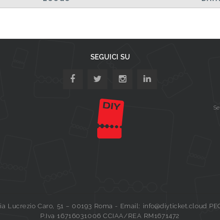
SEGUICI SU
Se
a Lucrezio Caro, 51 – 00193 Roma - Email: info@diyticket.cloud PE
P.Iva 16716031006 CCIAA/REA RM1671472