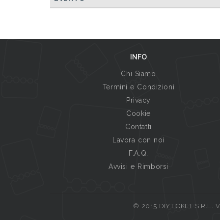
INFO
Chi Siamo
Termini e Condizioni
Privacy
Cookie
Contatti
Lavora con noi
F.A.Q.
Avvisi e Rimborsi
© 2015 DIYTICKET S.R.L. Vi