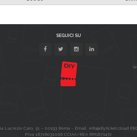
SEGUICI SU
Se
a Lucrezio Caro, 51 – 00193 Roma - Email: info@diyticket.cloud PE
P.Iva 16716031006 CCIAA/REA RM1671472