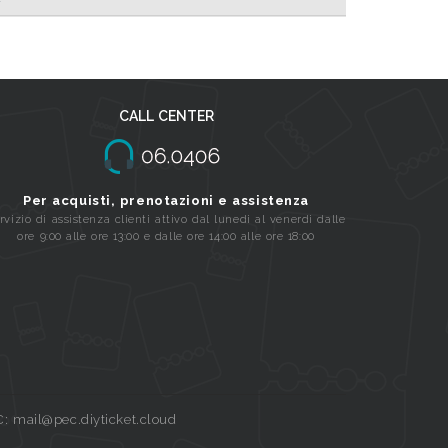
CALL CENTER
Per acquisti, prenotazioni e assistenza
rvizio di assistenza clienti attivo dal lunedi al venerdi dalle
ore 9:00 alle ore 13:00 e dalle ore 14:00 alle ore 18:00
C: mail@pec.diyticket.cloud