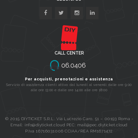
CALL CENTER
Per acquisti, prenotazioni e assistenza
Servizio di assistenza clienti attivo dal lunedi al venerdi dalle ore 9:00
alle ore 13:00 e dalle ore 14:00 alle ore 18:00
© 2015 DIYTICKET S.R.L. Via Lucrezio Caro, 51 – 00193 Roma -
Email: info@diyticket.cloud PEC: mail@pec.diyticket.cloud
P.Iva 16716031006 CCIAA/REA RM1671472