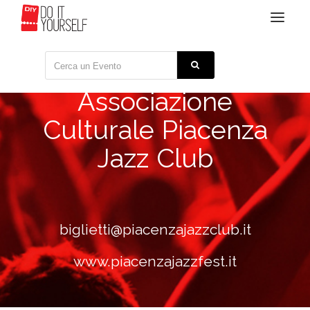
Toggle
navigat
Associazione
Culturale Piacenza
Jazz Club
biglietti@piacenzajazzclub.it
www.piacenzajazzfest.it