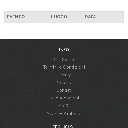
TUTTI GLI EVENTI
EVENTO
LUOGO
DATA
INFO
Chi Siamo
Termini e Condizioni
Privacy
Cookie
Contatti
Lavora con noi
F.A.Q.
Avvisi e Rimborsi
SEGUICI SU