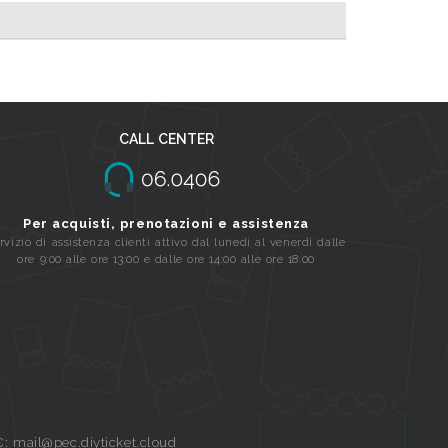
A
CALL CENTER
Per acquisti, prenotazioni e assistenza
rvizio di assistenza clienti attivo dal lunedi al venerdi dalle
ore 9:00 alle ore 13:00 e dalle ore 14:00 alle ore 18:00
C: mail@pec.diyticket.cloud