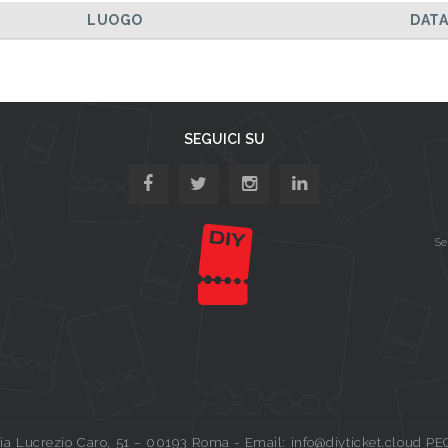
LUOGO
DAT
SEGUICI SU
Se
a Lucrezio Caro, 51 – 00193 Roma - Email: info@diyticket.cloud PE