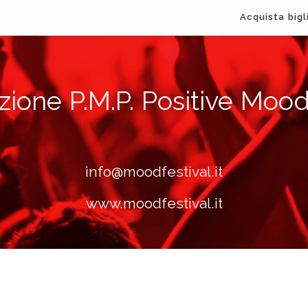
Acquista bigl
zione P.M.P. Positive Mood
info@moodfestival.it
www.moodfestival.it