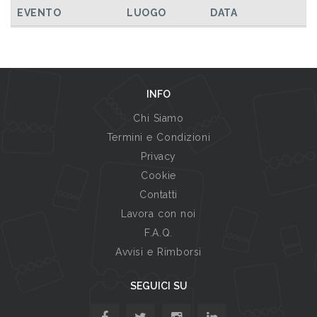
TUTTI GLI EVENTI
EVENTO
LUOGO
DATA
INFO
Chi Siamo
Termini e Condizioni
Privacy
Cookie
Contatti
Lavora con noi
F.A.Q.
Avvisi e Rimborsi
SEGUICI SU