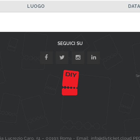
LUOGO
DAT
SEGUICI SU
Se
a Lucrezio Caro, 51 – 00193 Roma - Email: info@diyticket.cloud PE