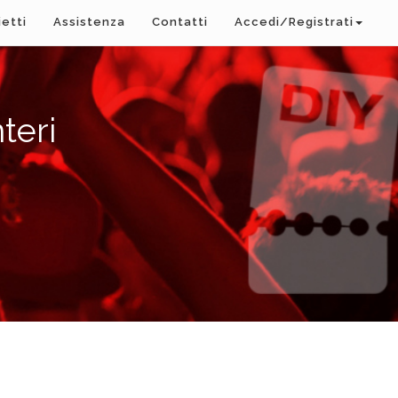
ietti
Assistenza
Contatti
Accedi/Registrati
teri