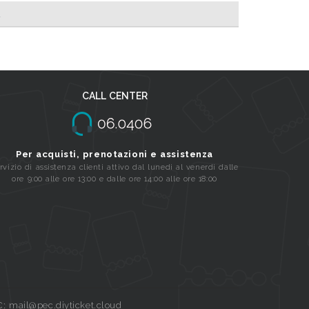
A
CALL CENTER
Per acquisti, prenotazioni e assistenza
rvizio di assistenza clienti attivo dal lunedi al venerdi dalle
ore 9:00 alle ore 13:00 e dalle ore 14:00 alle ore 18:00
C: mail@pec.diyticket.cloud