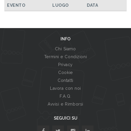
TUTTI GLI EVENTI
EVENTO
LUOGO
DATA
INFO
Chi Siamo
Termini e Condizioni
Privacy
Cookie
Contatti
Lavora con noi
F.A.Q.
Avvisi e Rimborsi
SEGUICI SU